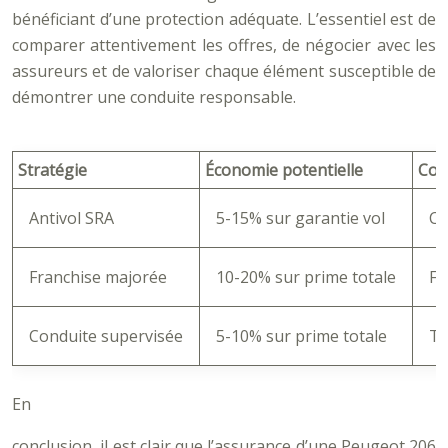
bénéficiant d’une protection adéquate. L’essentiel est de
comparer attentivement les offres, de négocier avec les
assureurs et de valoriser chaque élément susceptible de
démontrer une conduite responsable.
Stratégie
Économie potentielle
Con
Antivol SRA
5-15% sur garantie vol
Co
Franchise majorée
10-20% sur prime totale
Fr
Conduite supervisée
5-10% sur prime totale
Te
En
conclusion, il est clair que l’assurance d’une Peugeot 206